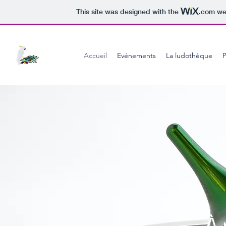
This site was designed with the
.com
web
Accueil
Evénements
La ludothèque
P
À