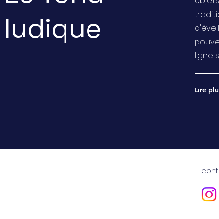
objets
tradit
ludique
d'évei
pouvez
ligne 
Lire plu
cont