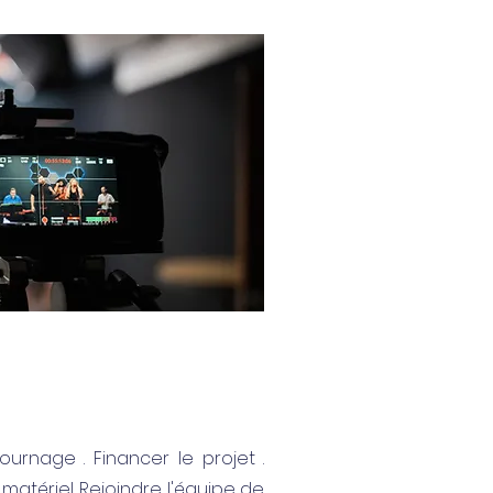
ournage . Financer le projet .
matériel Rejoindre l'équipe de