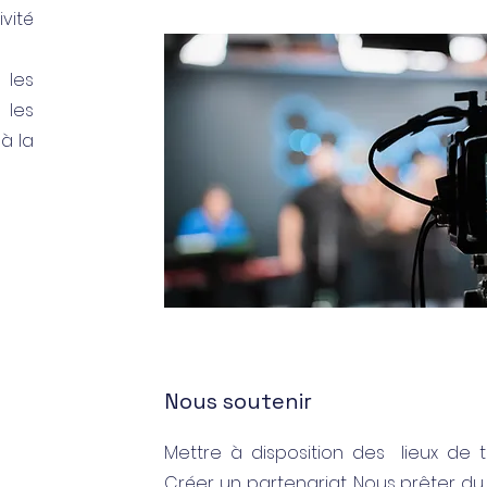
vité
les
 les
à la
Nous soutenir
Mettre à disposition des lieux de t
Créer un partenariat .Nous prêter du 